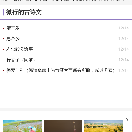
/
/
/
/
/
/
宋代
金朝
元代
明代
清代
古诗文

微行的古诗文
12/14
清平乐
12/14
思帝乡
12/14
左忠毅公逸事
12/14
行香子（同前）
12/14
婆罗门引（郭清华席上为放琴客而新有所盼，赋以见喜）
