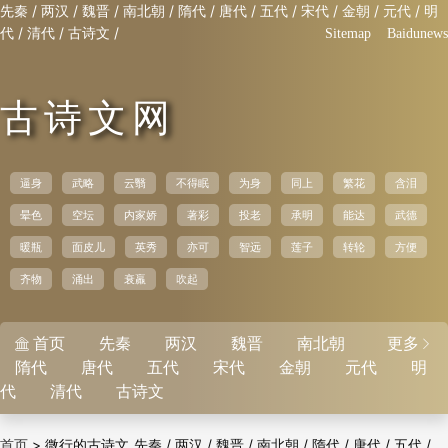
/
/
/
/
/
/
/
/
/
/
先秦
两汉
魏晋
南北朝
隋代
唐代
五代
宋代
金朝
元代
明
/
/
/
代
清代
古诗文
Sitemap
Baidunews
古诗文网
逼身
武略
云翳
不得眠
为身
同上
繁花
含泪
晕色
空坛
内家娇
著彩
投老
承明
能达
武德
暖瓶
面皮儿
英秀
亦可
智远
莲子
转轮
方便
齐物
涌出
衰羸
吹起
首页
先秦
两汉
魏晋
南北朝
更多


隋代
唐代
五代
宋代
金朝
元代
明
代
清代
古诗文
>
微行的古诗文
/
/
/
/
/
/
/
首页
先秦
两汉
魏晋
南北朝
隋代
唐代
五代