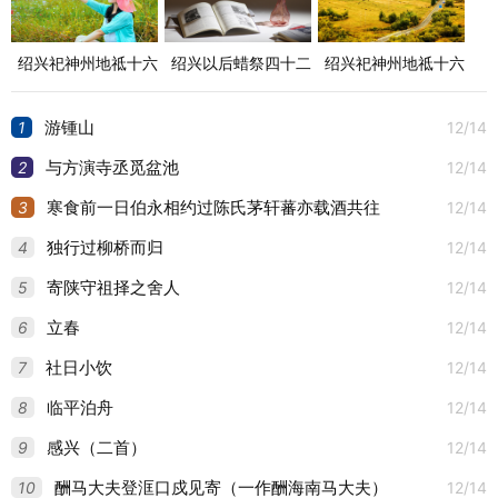
绍兴祀神州地祗十六
绍兴以后蜡祭四十二
绍兴祀神州地祗十六
首
首
首
1
12/14
游锺山
2
12/14
与方演寺丞觅盆池
3
12/14
寒食前一日伯永相约过陈氏茅轩蕃亦载酒共往
4
12/14
独行过柳桥而归
5
12/14
寄陕守祖择之舍人
6
12/14
立春
7
12/14
社日小饮
8
12/14
临平泊舟
9
12/14
感兴（二首）
10
12/14
酬马大夫登洭口戍见寄（一作酬海南马大夫）