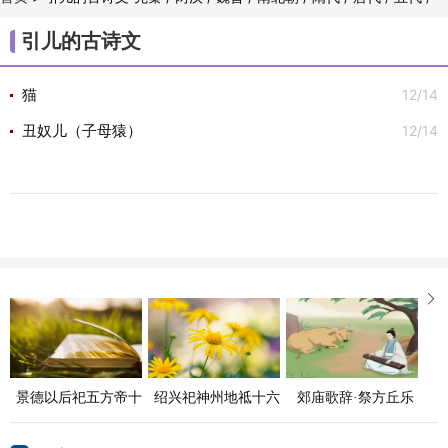
/
/
/
/
/
/
宋代
金朝
元代
明代
清代
古诗文

引儿的古诗文
12/14
猫
12/14
丑奴儿（子母猿）

景德以后祀五方帝十
绍兴祀神州地祗十六
郊庙歌辞·祭方丘乐
六首
首
章·肃和