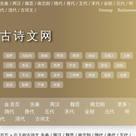
/
/
/
/
/
/
/
/
/
/
先秦
两汉
魏晋
南北朝
隋代
唐代
五代
宋代
金朝
元代
明
/
/
/
代
清代
古诗文
Sitemap
Baidunews
古诗文网
疏野
沈如筠
困顿
野泉
蒋防
劝处
玉楼人
人物
已死
杏花
灵书
苍莽
中意
曹宰
音乐
挂杖
物象
不沾
探春
金环
三珠树
浪痕
鸾胶
仓廪
悠远
彩桥
严参
饮宴
首页
先秦
两汉
魏晋
南北朝
更多


隋代
唐代
五代
宋代
金朝
元代
明
代
清代
古诗文
>
引儿的古诗文
/
/
/
/
/
/
/
首页
先秦
两汉
魏晋
南北朝
隋代
唐代
五代