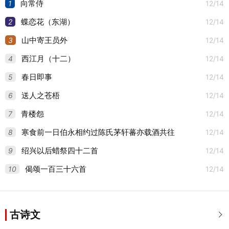
1
12/14
向常侍
2
12/14
蝶恋花（东湖）
3
12/14
山中寄王员外
4
12/14
西江月（十二）
5
12/14
春日即事
6
12/14
送人之苍梧
7
12/14
青楼怨
8
12/14
寒食前一日伯永相约过陈氏茅轩蕃亦载酒共往
9
12/14
绍兴以后蜡祭四十二首
10
12/14
偈颂一百三十六首
古诗文
