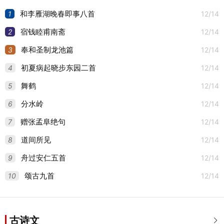
六首
六首
1
12/14
和李雁湖晚春即事八首
2
12/14
宿钱睦甫南斋
3
12/14
奉和圣制龙池篇
4
12/14
初夏病起晓步东园二首
5
12/14
舞鹤
6
12/14
分水岭
7
12/14
赠张孟阜绝句
8
12/14
道间所见
9
12/14
舟过安仁五首
10
12/14
颂古九首
古诗文
