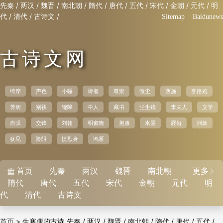
/
/
/
/
/
/
/
/
/
/
先秦
两汉
魏晋
南北朝
隋代
唐代
五代
宋代
金朝
元代
明
/
/
/
代
清代
古诗文
Sitemap
Baidunews
古诗文网
绮席
声色
小睡
诗者
尊崇
微尘
西施
客路难
养病
别袂
锦障
中人
藏书
尘生镜
李夫人
文学
自叹
交锋
刘翰
明窗晓
抱膝
水墨
屐齿
荆棘
犹见
险阻
愤烈身
鸿雁
首页
先秦
两汉
魏晋
南北朝
更多


隋代
唐代
五代
宋代
金朝
元代
明
代
清代
古诗文
>
生寒瘦的古诗
/
/
/
/
/
/
/
首页
先秦
两汉
魏晋
南北朝
隋代
唐代
五代