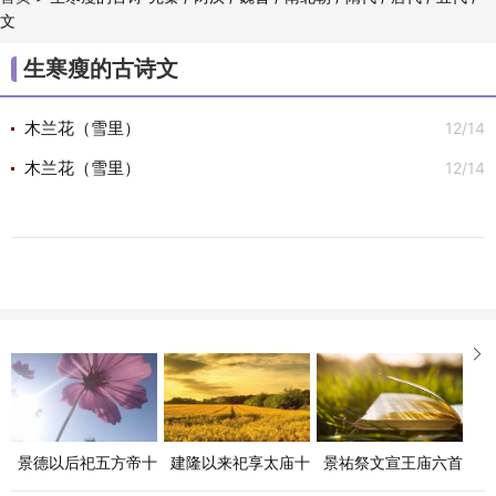
文
/
/
/
/
/
/
宋代
金朝
元代
明代
清代
古诗文

生寒瘦的古诗文
12/14
木兰花（雪里）
12/14
木兰花（雪里）

景德以后祀五方帝十
建隆以来祀享太庙十
景祐祭文宣王庙六首