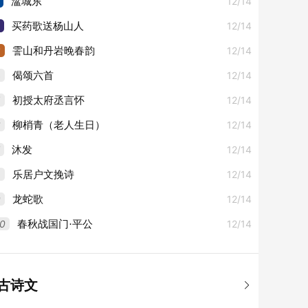
12/14
湓城东
一首
12/14
买药歌送杨山人
3
12/14
霅山和丹岩晚春韵
4
12/14
偈颂六首
5
12/14
初授太府丞言怀
6
12/14
柳梢青（老人生日）
12/14
沐发
8
12/14
乐居户文挽诗
9
12/14
龙蛇歌
0
12/14
春秋战国门·平公
古诗文
