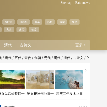
Sitemap
Baidunews
百般声
凄凉犯
香车
孙鲂
鱼梁
离思
方言
连岳
龟缩
清代
古诗文
更多

/
/
/
/
/
/
/
/
/
代
唐代
五代
宋代
金朝
元代
明代
清代
古诗文


绍兴以后蜡祭四十
绍兴祀神州地祗十
淳熙二年发太上皇
二首
六首
帝太上皇后册宝十