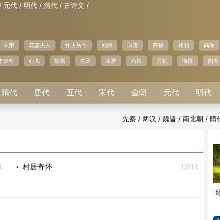
/
/
/
/
/
元代
明代
清代
古诗文
衣荣
花蕊夫人
怀古伤今
知师
向善
齐物
相劝
高尚
李梦符
心儿
蛟蜃
先天
杀君
有杕
万机
悔恨
闻天
隋代
唐代
五代
宋代
金朝
元代
明代
/
/
/
/
先秦
两汉
魏晋
南北朝
隋
4
12/14
村居寄怀