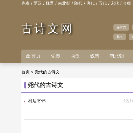
/
/
/
/
/
/
/
/
先秦
两汉
魏晋
南北朝
隋代
唐代
五代
宋代
金朝
古诗文网
好时光
此文
首页
先秦
两汉
魏晋
南北朝

>
尧代的古诗文
首页
尧代的古诗文
12/1
村居寄怀