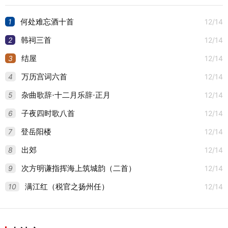
首
首
1
12/14
何处难忘酒十首
2
12/14
韩祠三首
3
12/14
结屋
4
12/14
万历宫词六首
5
12/14
杂曲歌辞·十二月乐辞·正月
6
12/14
子夜四时歌八首
7
12/14
登岳阳楼
8
12/14
出郊
9
12/14
次方明谦指挥海上筑城韵（二首）
10
12/14
满江红（税官之扬州任）