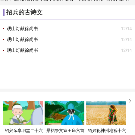
/
/
/
/
/
/
宋代
金朝
元代
明代
清代
古诗文

招兵的古诗文
12/14
观山灯献徐尚书
12/14
观山灯献徐尚书
12/14
观山灯献徐尚书

绍兴亲享明堂二十六
景祐祭文宣王庙六首
绍兴祀神州地祗十六