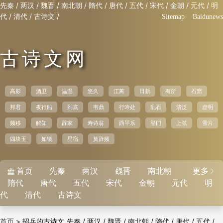
/
/
/
/
/
/
/
/
/
/
先秦
两汉
魏晋
南北朝
隋代
唐代
五代
宋代
金朝
元代
明
/
/
/
代
清代
古诗文
Sitemap
Baidunews
古诗文网
高影
酒卫
温温
悠久
江蓠
日新
有所
石窟
邦君
夜行船
到底
韦鼎
行吟处
乱石
清泛
虚明
频移
解知
辞家
寿诗翁
西平乐
登门
上弦
雪片
四块玉
如镜
星宿
莫辞频
首页
先秦
两汉
魏晋
南北朝
更多


隋代
唐代
五代
宋代
金朝
元代
明
代
清代
古诗文
>
招兵的古诗文
/
/
/
/
/
/
/
首页
先秦
两汉
魏晋
南北朝
隋代
唐代
五代