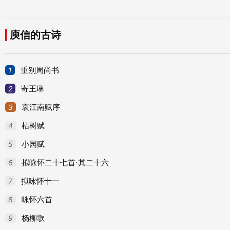
庾信的古诗
1
重别周尚书
2
寄王琳
3
哀江南赋序
4
枯树赋
5
小园赋
6
拟咏怀二十七首·其二十六
7
拟咏怀十一
8
咏怀六首
9
杨柳歌