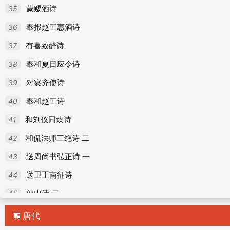
35
蒙赐酒诗
36
奉报赵王惠酒诗
37
有喜致醉诗
38
奉和夏日应令诗
39
对宴齐使诗
40
奉和赵王诗
41
和刘仪同臻诗
42
和侃法师三绝诗 二
43
送周尚书弘正诗 一
44
送卫王南征诗
45
仙山诗 二
46
尘镜诗
唐代
