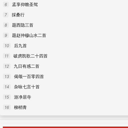
72
听歌一绝诗
6
孟享仰瞻圣驾
73
赋得集池鴈诗
7
採桑行
74
忽见槟榔诗
8
题西隐三首
75
移树诗
9
题赵仲穆山水二首
76
代人伤往诗 二
10
后九首
77
昭君辞应诏
11
破虏凯歌二十四首
78
北园新斋成应赵王教诗
12
九日有感二首
79
同会河阳公新造山池聊得寓目诗
13
偈颂一百零四首
80
寒园即目诗
14
杂咏七言十首
81
幽居值春诗
15
游净居寺
82
卧疾穷愁诗
16
柳梢青
83
望月诗
84
寄徐陵诗