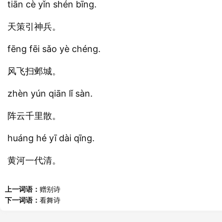
tiān cè yǐn shén bīng.
天策引神兵。
fēng fēi sǎo yè chéng.
风飞扫邺城。
zhèn yún qiān lǐ sàn.
阵云千里散。
huáng hé yī dài qīng.
黄河一代清。
上一词语：
赠别诗
下一词语：
看舞诗