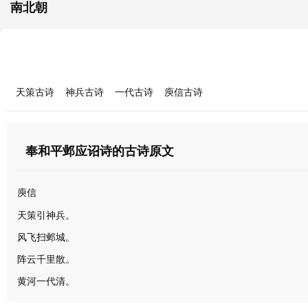
南北朝
天策古诗
神兵古诗
一代古诗
庾信古诗
奉和平邺应诏诗的古诗原文
庾信
天策引神兵。
风飞扫邺城。
阵云千里散。
黄河一代清。