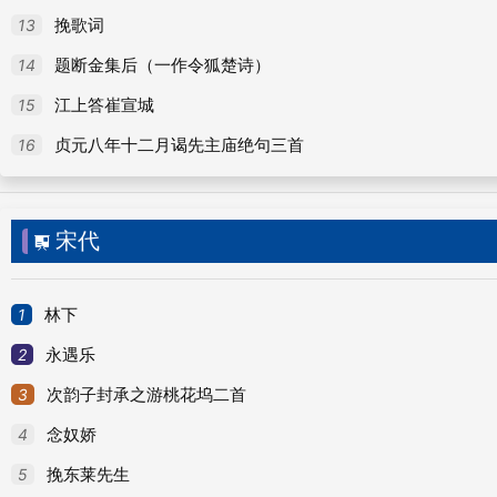
60
奉和平邺应诏诗
13
挽歌词
61
看舞诗
14
题断金集后（一作令狐楚诗）
62
暮秋野兴赋得倾壸酒诗
15
江上答崔宣城
63
赋得荷诗
16
贞元八年十二月谒先主庙绝句三首
64
春日离合诗 二
65
示封中录诗 二
宋代

66
周大祫歌 登歌
67
和宇文内史春日游山诗
1
林下
68
奉报穷秋寄隐士诗
2
永遇乐
69
和张侍中述怀诗
3
次韵子封承之游桃花坞二首
70
奉和赵王美人春日诗
4
念奴娇
71
山中诗
5
挽东莱先生