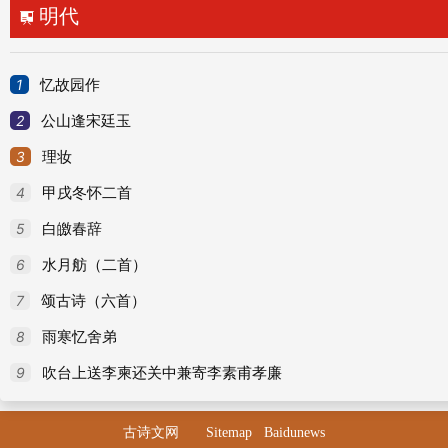
明代

85
和赵王看妓诗
86
赋得鸾台诗
1
忆故园作
87
和回文诗
2
公山逢宋廷玉
88
咏梅花
3
理妆
89
经陈思王墓诗
4
甲戌冬怀二首
90
奉和示内人诗
5
白皦春辞
91
拟咏怀诗 二七
6
水月舫（二首）
92
见游春人诗
7
颂古诗（六首）
93
反命河朔始入武州诗
8
雨寒忆舍弟
94
慨然成咏诗
9
吹台上送李柬还关中兼寄李素甫孝廉
95
正旦蒙赵王赉酒诗
96
咏画屏风诗 二四
古诗文网
Sitemap
Baidunews