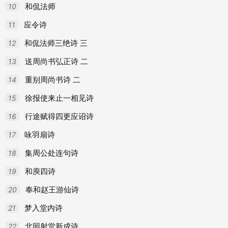
10
和侃法师
11
应令诗
12
和侃法师三绝诗 三
13
送周尚书弘正诗 二
14
重别周尚书诗 二
15
徐报使来止一相见诗
16
行途赋得四更应诏诗
17
咏羽扇诗
18
集周公处连句诗
19
和庾四诗
20
奉和赵王游仙诗
21
梦入堂内诗
22
北园射堂新成诗