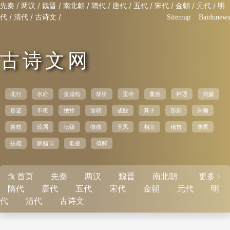
/
/
/
/
/
/
/
/
/
/
先秦
两汉
魏晋
南北朝
隋代
唐代
五代
宋代
金朝
元代
明
/
/
/
代
清代
古诗文
Sitemap
Baidunews
古诗文网
北行
水府
皇甫松
胡玢
蛩吟
薰然
神通
刘媛
形迹
不堪
绝怜
游骑
成败
其子
形影
朱轓
青翅
琼屑
坛级
微微
玉凤
相宜
稽首
麈尾
扶疏
胭脂雨
歌板
倚醉
首页
先秦
两汉
魏晋
南北朝
更多


隋代
唐代
五代
宋代
金朝
元代
明
代
清代
古诗文