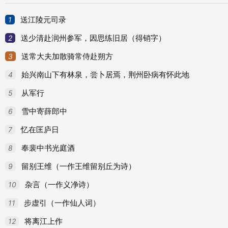
47
题结线袋子诗
48
周祀五帝歌 赤帝云门舞
1
送江陵元司录
49
奉报赵王出师在道赐诗
2
送少清赴润州参军，因思练旧居（得销字）
50
和炅法师游昆明池诗 二
3
送常大夫加散骑常侍赴朔方
51
奉和赵王春日诗
4
始兴南山下有林泉，尝卜居焉，荆州卧病有怀此地
52
预麟趾殿校书和刘仪同诗
5
从军行
53
奉和赵王喜雨诗
6
雪中寄薛郎中
54
伤王司徒褒诗
7
忆在匡庐日
55
奉和赐曹美人诗
8
奉裴中书光庭酒
56
镜诗
9
留别王维（一作王维留别丘为诗）
57
咏树诗
10
杂言（一作义净诗）
58
赠周处士诗
11
步虚引（一作仙人词）
59
赠别诗
12
将离江上作