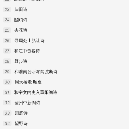
23
归田诗
24
鬬鸡诗
25
杏花诗
26
寻周处士弘让诗
27
和江中贾客诗
28
野步诗
29
和淮南公听琴闻弦断诗
30
周大祫歌 昭夏
31
和宇文内史入重阳阁诗
32
登州中新阁诗
33
园庭诗
34
望野诗