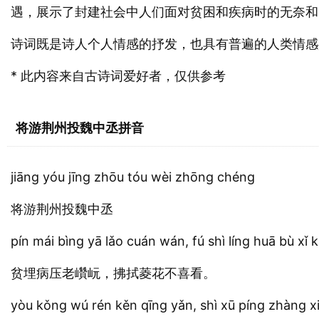
遇，展示了封建社会中人们面对贫困和疾病时的无奈和
诗词既是诗人个人情感的抒发，也具有普遍的人类情感
* 此内容来自古诗词爱好者，仅供参考
将游荆州投魏中丞拼音
jiāng yóu jīng zhōu tóu wèi zhōng chéng
将游荆州投魏中丞
pín mái bìng yā lǎo cuán wán, fú shì líng huā bù xǐ 
贫埋病压老巑岏，拂拭菱花不喜看。
yòu kǒng wú rén kěn qīng yǎn, shì xū píng zhàng x