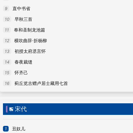
56
晓宴
9
直中书省
57
将游荆州投魏中丞
10
早秋三首
58
二辛夷
11
奉和圣制龙池篇
59
题龙潭西斋
12
横吹曲辞·折杨柳
60
中秋寄南海梁侍御
13
初授太府丞言怀
61
戏赠姬人（一作张祜与杜牧联句诗）
14
春夜裁缝
62
大庾山岭别友人
15
怀齐己
63
石门戍
16
蓟丘览古赠卢居士藏用七首
64
文殊院避暑
65
南庄春晚二首
宋代

66
湘妃庙
67
秋登涔阳城二首
1
丑奴儿