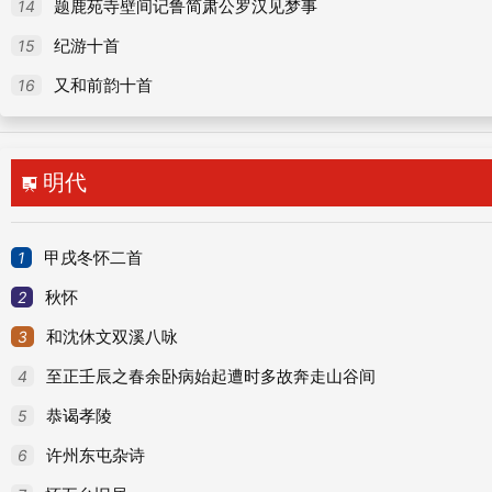
14
题鹿苑寺壁间记鲁简肃公罗汉见梦事
81
恼从兄
15
纪游十首
82
紫极宫斋后
16
又和前韵十首
83
喜浑吉见访
84
索曲送酒
明代

85
书院二小松
86
劝人庐山读书
1
甲戌冬怀二首
87
题王侍御宅
2
秋怀
88
闻湘南从叔朝觐
3
和沈休文双溪八咏
89
汉阳太白楼
4
至正壬辰之春余卧病始起遭时多故奔走山谷间
90
送客
5
恭谒孝陵
91
醴陵道中
6
许州东屯杂诗
92
校书叔遗暑服