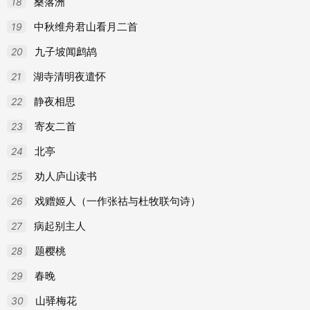
18
桑落洲
19
中秋维舟君山看月二首
20
九子坡闻鹧鸪
21
湖寺清明夜遣怀
22
静夜相思
23
寄友二首
24
北亭
25
劝人庐山读书
26
戏赠姬人（一作张祜与杜牧联句诗）
27
病起别主人
28
题樱桃
29
春晚
30
山驿梅花