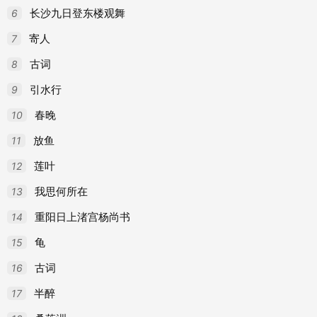
6
长沙九日登东楼观舞
7
寄人
8
古词
9
引水行
10
春晚
11
放鱼
12
莲叶
13
我思何所在
14
重阳日上渚宫杨尚书
15
龟
16
古词
17
半醉