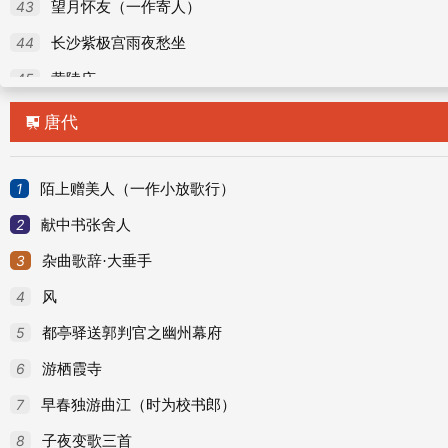
43
望月怀友（一作寄人）
44
长沙紫极宫雨夜愁坐
45
黄陵庙
46
池塘晚景
唐代

47
寄韦秀才
48
龙安寺佳人阿最歌八首
1
陌上赠美人（一作小放歌行）
49
桃源
2
献中书张舍人
50
黄陵庙（一作李远诗）
3
杂曲歌辞·大垂手
51
山驿梅花
4
风
52
乌夜号
5
都亭驿送郭判官之幽州幕府
53
雨夜呈长官
6
游栖霞寺
54
自澧浦东游江表，途出巴丘，投员外从公虞
7
早春独游曲江（时为校书郎）
55
闻笛
8
子夜变歌三首