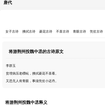
唐代
女子古诗
拂拭古诗
菱花古诗
不喜古诗
青眼古诗
凭仗古诗
将游荆州投魏中丞的古诗原文
李群玉
贫埋病压老巑岏，拂拭菱花不喜看。
又恐无人肯青眼，事须凭仗小还丹。
将游荆州投魏中丞释义