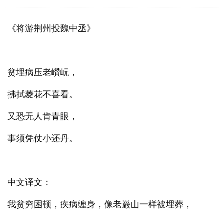
《将游荆州投魏中丞》
贫埋病压老巑岏，
拂拭菱花不喜看。
又恐无人肯青眼，
事须凭仗小还丹。
中文译文：
我贫穷困顿，疾病缠身，像老巌山一样被埋葬，