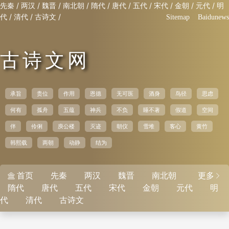
/
/
/
/
/
/
/
/
/
/
先秦
两汉
魏晋
南北朝
隋代
唐代
五代
宋代
金朝
元代
明
/
/
/
代
清代
古诗文
Sitemap
Baidunews
古诗文网
承旨
贵位
作用
恩德
无可医
酒身
鸟径
思虑
何有
孤舟
五蕴
神兵
不负
睡不著
假道
空间
伴
伶俐
庾公楼
灭迹
朝仪
雪堆
客心
黄竹
韩熙载
两朝
动静
结为
首页
先秦
两汉
魏晋
南北朝
更多


隋代
唐代
五代
宋代
金朝
元代
明
代
清代
古诗文