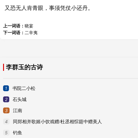
又恐无人肯青眼，事须凭仗小还丹。
上一词语：
晓宴
下一词语：
二辛夷
李群玉的古诗
1
书院二小松
2
石头城
3
江南
4
同郑相并歌姬小饮戏赠/杜丞相悰筵中赠美人
5
钓鱼