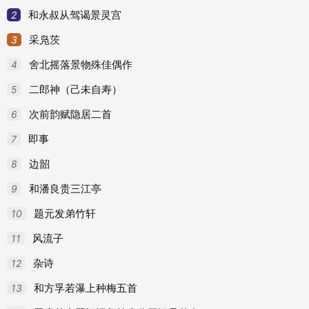
68
酬魏三十七
2
和永叔从驾谒景灵宫
69
赠琵琶妓
3
采凫茨
70
落帆后赋得二绝
4
舍北摇落景物殊佳偶作
71
赠人
5
二郎神（己未自寿）
72
赠妓人
6
次前韵赋隐居二首
73
山榴
7
即事
74
鸂鶒
8
边韶
75
沅江渔者
9
和潘良贵三江亭
76
题金山寺石堂
10
题元发弟竹轩
77
戏赠魏十四
11
风流子
78
和人赠别
12
杂诗
79
宿巫山庙二首
13
和方孚若瀑上种梅五首
80
伤柘枝妓