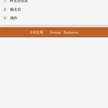
7
怀五台旧居
93
赠魏三十七
8
杨太后
94
酬崔表仁
9
偶作
95
旅游番禺献凉公
96
长沙元门寺张璪员外壁画
古诗文网
Sitemap
Baidunews
97
请告出春明门
98
引水行
99
移松竹
100
叹灵鹫寺山榴
101
黄陵庙（一作李远诗）
102
送客往涔阳
103
寄友人鹿胎冠子
104
江南
105
答友人寄新茗