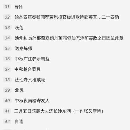
31
言怀
32
始忝四座奏状闻荐蒙恩授官旋进歌诗延英宣…二十四韵
33
晚莲
34
池州封员外郡斋双鹤丹顶霜翎仙态浮旷罢政之日因呈此章
35
送秦炼师
36
中秋广江驿示韦益
37
中秋越台看月
38
法性寺六祖戒坛
39
北风
40
中秋夜南楼寄友人
41
三月五日陪裴大夫泛长沙东湖（一作张又新诗）
42
自遣