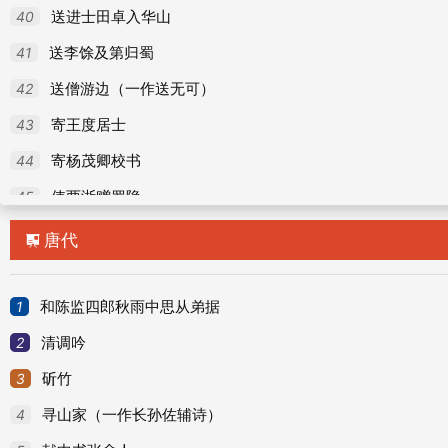
40
送进士田卓入华山
41
送李馀及第归蜀
42
送僧游边（一作送无可）
43
寄王度居士
44
寄杨茂卿校书
45
使两浙赠罗隐
46
偶题
唐代

47
对月
48
杏溪十首·架水藤
1
和陈监四郎秋雨中思从弟据
49
中秋夜洞庭圆月
2
清调吟
50
崔少卿鹤
3
斫竹
51
新昌里
4
寻山家（一作长孙佐辅诗）