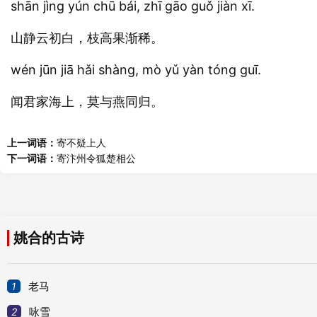
shān jìng yún chū bái, zhī gāo guǒ jiàn xī.
山静云初白，枝高果渐稀。
wén jūn jiā hǎi shàng, mò yǔ yàn tóng guī.
闻君家海上，莫与燕同归。
上一词语：
寄不疑上人
下一词语：
寄汴州令狐楚相公
姚合的古诗
1
老马
2
咏雪