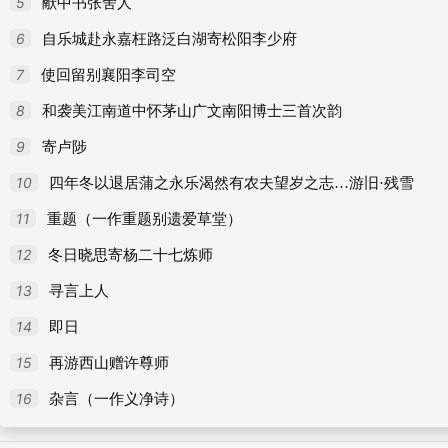
52
杏园
5
献中书张舍人
53
闲居
6
自乐城赴永嘉枉路泛白湖寄松阳李少府
54
句
7
使回留别襄阳李司空
55
谢韬光上人赠百龄藤杖
8
和袭美江南道中怀茅山广文南阳博士三首次韵
56
咏贵游
9
寄卢陟
57
剑器词三首
10
四年冬以退居蒲之永乐渴然有农夫望岁之志…游旧·残雪
58
从军乐二首
11
重题（一作重题别遗爱草堂）
59
文宗皇帝挽词三首
12
冬日晓思寄杨二十七炼师
60
庄恪太子挽词二首
13
寻言上人
61
哭费拾遗征君
14
即日
62
哭砚山孙道士
15
再游西山赠许尊师
63
哭贾岛二首
16
杂言（一作义净诗）
64
杨给事师皋哭亡爱姬英英窃闻诗人多赋因而继和