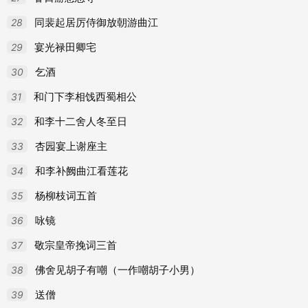
28
同裴起居厉侍御放朝游曲江
29
宴光禄田卿宅
30
乞酒
31
和门下李相饯西蜀相公
32
和李十二舍人冬至日
33
杏园宴上谢座主
34
和李补阙曲江看莲花
35
杨柳枝词五首
36
咏镜
37
敬宗皇帝挽词三首
38
佛舍见胡子有嘲（一作嘲胡子小男）
39
送僧