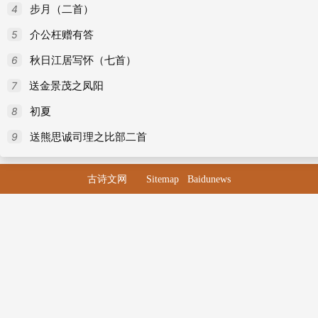
4
步月（二首）
90
咏莺
5
介公枉赠有答
91
咏破屏风（一作章孝标诗）
6
秋日江居写怀（七首）
92
古碑
7
送金景茂之凤阳
93
拾得古砚
8
初夏
94
裴大夫见过
9
送熊思诚司理之比部二首
95
酬光禄田卿末伏见寄
96
酬薛奉礼见赠之作
古诗文网
Sitemap
Baidunews
97
酬卢汀谏议
98
酬万年张郎中见寄
99
酬光禄田卿六韵见寄
100
酬杨汝士尚书喜人移居
101
酬田卿书斋即事见寄