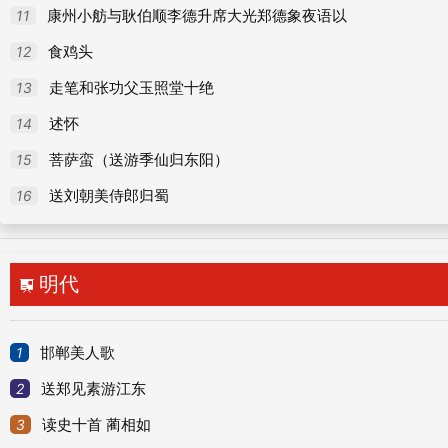
77
奉和前司封苏郎中喜严常侍萧给事见访惊斑鬓之什
11
康州小舫与耿伯顺李德升席大光郑德象夜语以
78
奉和门下相公雨中寄裴给事
12
食鸡头
79
答韩湘
13
走笔和张功父玉照堂十绝
80
奉和四松
14
述怀
81
和王郎中召看牡丹
15
菩萨蛮（送游季仙归东阳）
82
咏南池嘉莲
16
送刘朝美侍郎归蜀
83
种苇
84
采松花
明代

85
咏新菊
86
郡中冬夜闻蛩
1
邯郸美人歌
87
闻新蝉寄李馀
2
送郑见素游江东
88
闻蝉寄贾岛
3
读史十首 蔺相如
89
题鹤雏