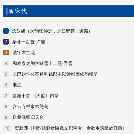
65
喜览泾州卢侍御诗卷
宋代

66
喜览裴中丞诗卷（一作寄裴使君）
67
心怀霜
1
念奴娇（次韵张仲远，是日醉甚，逃席）
68
听僧云端讲经
2
杂咏一百首·卢能
69
腊日猎
3
减字木兰花
70
闻魏州破贼
4
和程泰之阁学咏雪十二题·弄雪
71
下第
5
上巳饮许公亭通判钱郎中以诗献因依韵和呈
72
得舍弟书
6
浙江
73
病僧
7
皇雅十首·《天监》四章
74
成名后留别从兄
8
含云寺书事六绝句
75
寻僧不遇
9
送桑泽卿归天台
76
过友人山庄
10
贺新郎（用韵题赵晋臣敷文积翠岩、余欲令筑陂於其前）