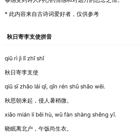
* 此内容来自古诗词爱好者，仅供参考
秋日寄李支使拼音
qiū rì jì lǐ zhī shǐ
秋日寄李支使
qiū sī zhāo lái qǐ, qīn rén shǔ shāo wēi.
秋思朝来起，侵人暑稍微。
xiǎo mián lí běi hù, wǔ fàn shàng shēng yī.
晓眠离北户，午饭尚生衣。