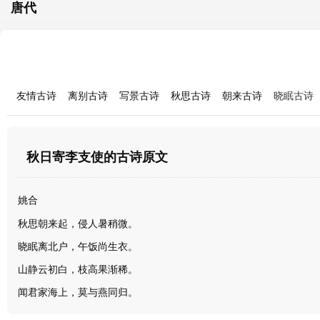
唐代
友情古诗
离别古诗
写景古诗
秋思古诗
朝来古诗
晓眠古诗
秋日寄李支使的古诗原文
姚合
秋思朝来起，侵人暑稍微。
晓眠离北户，午饭尚生衣。
山静云初白，枝高果渐稀。
闻君家海上，莫与燕同归。