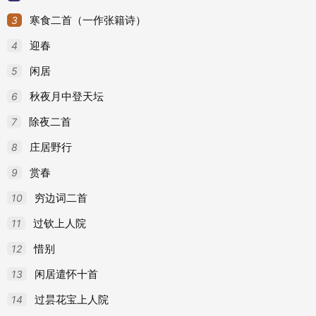
3
寒食二首（一作张籍诗）
4
迎春
5
闲居
6
秋夜月中登天坛
7
除夜二首
8
庄居野行
9
赏春
10
穷边词二首
11
过钦上人院
12
惜别
13
闲居遣怀十首
14
过昙花宝上人院