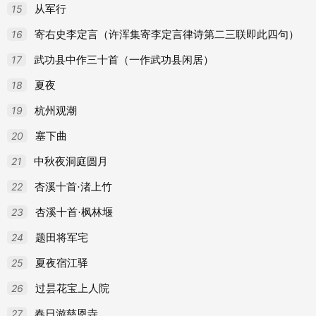
15
从军行
16
寄右史李定言（许浑集寄李定言律诗第二三联即此四句）
17
武功县中作三十首（一作武功县闲居）
18
夏夜
19
杭州观潮
20
塞下曲
21
中秋夜洞庭圆月
22
杏溪十首·渚上竹
23
杏溪十首·枫林堰
24
题田将军宅
25
夏夜宿江驿
26
过昙花宝上人院
27
春日游慈恩寺