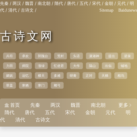
/
/
/
/
/
/
/
/
/
/
先秦
两汉
魏晋
南北朝
隋代
唐代
五代
宋代
金朝
元代
明
/
/
/
代
清代
古诗文
Sitemap
Baidunews
古诗文网
兵符
承欢
郭隗台
荒村
头语
潇湘神
提出
碧泉
力田
师院
涨绿
忆使君
大作
隔山
出似
铺地
媚妩
远忆
横天
多难
研膏
正对
天梯
相乌
翠盖
寒栖
寒门
雕弓
首页
先秦
两汉
魏晋
南北朝
更多


隋代
唐代
五代
宋代
金朝
元代
明
代
清代
古诗文