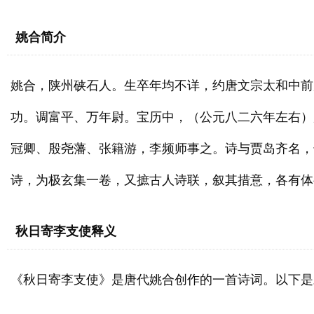
姚合简介
姚合，陕州硖石人。生卒年均不详，约唐文宗太和中前
功。调富平、万年尉。宝历中，（公元八二六年左右）
冠卿、殷尧藩、张籍游，李频师事之。诗与贾岛齐名，
诗，为极玄集一卷，又摭古人诗联，叙其措意，各有体
秋日寄李支使释义
《秋日寄李支使》是唐代姚合创作的一首诗词。以下是